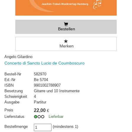
Bestellen
Merken
Angelo Gilardino
Concerto di Sancto Lucio de Coumboscuro
Bestell-Nr
582970
Ed.-Nr
Be 5704
ISBN
9901002788907
Besetzung
Gitarre und 10 Instrumente
Schwierigkeit
4
Ausgabe
Partitur
Preis
22,00
€
Lieferstatus
Lieferbar
Bestellmenge
(mindestens 1)