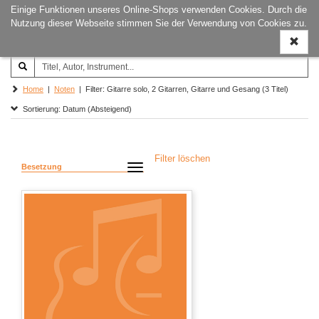
Einige Funktionen unseres Online-Shops verwenden Cookies. Durch die
Joachim‐Trekel‐Musikverlag,
Naviga
Nutzung dieser Webseite stimmen Sie der Verwendung von Cookies zu.
Hamburg
ein-/a
Home
|
Noten
| Filter: Gitarre solo, 2 Gitarren, Gitarre und Gesang (3 Titel)
Sortierung: Datum (Absteigend)
Filter löschen
Besetzung