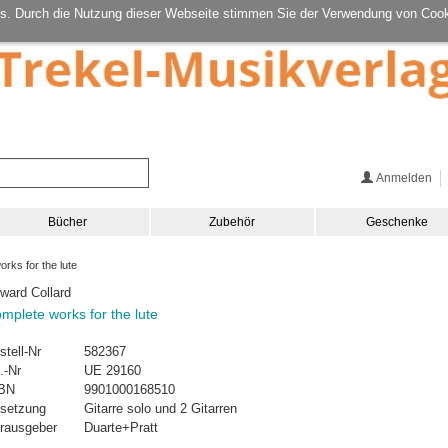
s. Durch die Nutzung dieser Webseite stimmen Sie der Verwendung von Cook
Anmelden
Bücher
Zubehör
Geschenke
rks for the lute
ward Collard
mplete works for the lute
stell-Nr
582367
.-Nr
UE 29160
BN
9901000168510
setzung
Gitarre solo und 2 Gitarren
rausgeber
Duarte+Pratt