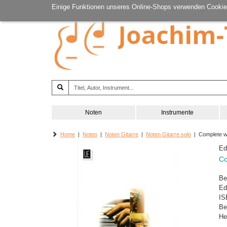
Einige Funktionen unseres Online-Shops verwenden Cookie
Noten
Instrumente
Home
|
Noten
|
Noten Gitarre
|
Noten Gitarre solo
| Complete wo
Ed
Co
Be
Ed
IS
Be
He