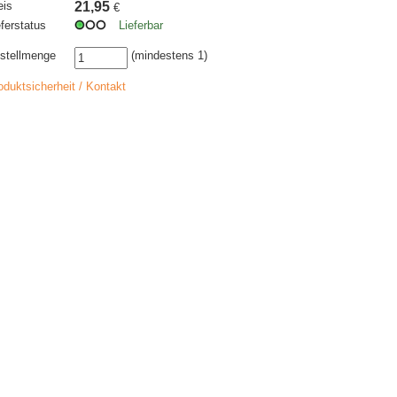
eis
21,95
€
eferstatus
Lieferbar
stellmenge
(mindestens 1)
oduktsicherheit / Kontakt