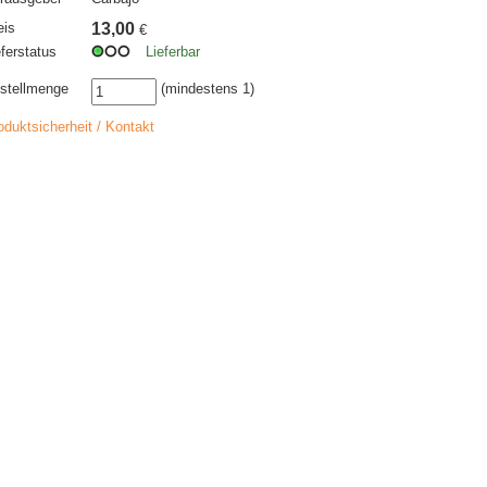
eis
13,00
€
eferstatus
Lieferbar
stellmenge
(mindestens 1)
oduktsicherheit / Kontakt