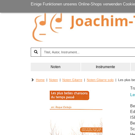
Einige Funktionen unseres Online-Shops verwenden Cookie
Noten
Instrumente
Home
|
Noten
|
Noten Gitarre
|
Noten Gitarre solo
| Les plus be
Tr
Le
Be
Ed
IS
Be
Sc
He