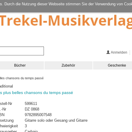
s. Durch die Nutzung dieser Webseite stimmen Sie der Verwendung von Cook
Anmelden
Bücher
Zubehör
Geschenke
lles chansons du temps passé
aditional
s plus belles chansons du temps passé
stell-Nr
599611
.-Nr
DZ 0868
BN
9782895007548
setzung
Gitarre solo oder Gesang und Gitarre
hwierigkeit
3
rausgeber
Carbajo