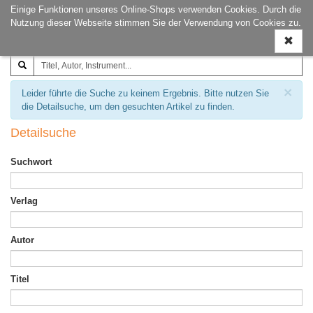
Einige Funktionen unseres Online-Shops verwenden Cookies. Durch die
Joachim‐Trekel‐Musikverlag,
Naviga
Nutzung dieser Webseite stimmen Sie der Verwendung von Cookies zu.
Hamburg
ein-/a
×
Leider führte die Suche zu keinem Ergebnis. Bitte nutzen Sie
die Detailsuche, um den gesuchten Artikel zu finden.
Detailsuche
Suchwort
Verlag
Autor
Titel