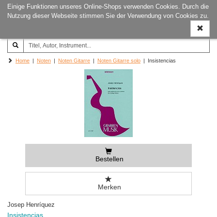
Einige Funktionen unseres Online-Shops verwenden Cookies. Durch die
Joachim‐Trekel‐Musikverlag,
Naviga
Nutzung dieser Webseite stimmen Sie der Verwendung von Cookies zu.
Hamburg
ein-/a
Home
|
Noten
|
Noten Gitarre
|
Noten Gitarre solo
| Insistencias
Bestellen
Merken
Josep Henríquez
Insistencias