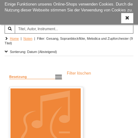
Einige Funktionen unseres Online-Shops verwenden Cookies. Durch die
Joachim‐Trekel‐Musikverlag,
Naviga
Nutzung dieser Webseite stimmen Sie der Verwendung von Cookies zu.
Hamburg
ein-/a
Home
|
Noten
| Filter: Gesang, Sopranblockflöte, Melodica und Zupforchester (9
Titel)
Sortierung: Datum (Absteigend)
Filter löschen
Besetzung