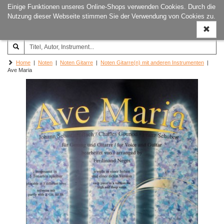
Einige Funktionen unseres Online-Shops verwenden Cookies. Durch die
Joachim‐Trekel‐Musikverlag,
Naviga
Nutzung dieser Webseite stimmen Sie der Verwendung von Cookies zu.
Hamburg
ein-/a
Home
|
Noten
|
Noten Gitarre
|
Noten Gitarre(n) mit anderen Instrumenten
|
Ave Maria