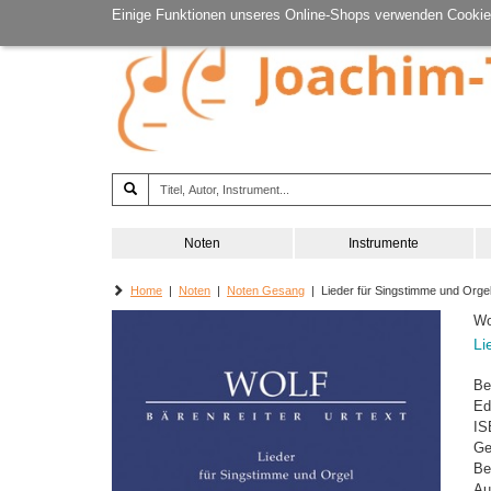
Einige Funktionen unseres Online-Shops verwenden Cookie
Noten
Instrumente
Home
|
Noten
|
Noten Gesang
| Lieder für Singstimme und Orge
Wo
Li
Be
Ed
IS
Ge
Be
Au