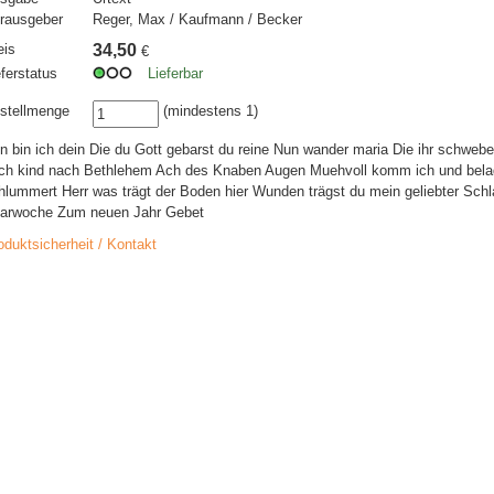
rausgeber
Reger, Max / Kaufmann / Becker
eis
34,50
€
eferstatus
Lieferbar
stellmenge
(mindestens 1)
n bin ich dein Die du Gott gebarst du reine Nun wander maria Die ihr schwe
ch kind nach Bethlehem Ach des Knaben Augen Muehvoll komm ich und belad
hlummert Herr was trägt der Boden hier Wunden trägst du mein geliebter Sch
arwoche Zum neuen Jahr Gebet
oduktsicherheit / Kontakt