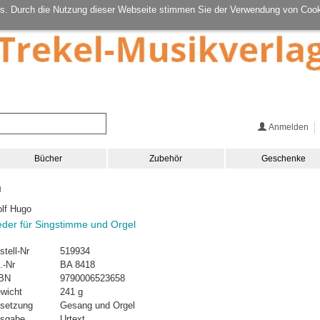
s. Durch die Nutzung dieser Webseite stimmen Sie der Verwendung von Cook
Anmelden
Bücher
Zubehör
Geschenke
l
lf Hugo
eder für Singstimme und Orgel
stell-Nr
519934
.-Nr
BA 8418
BN
9790006523658
wicht
241 g
setzung
Gesang und Orgel
sgabe
Urtext