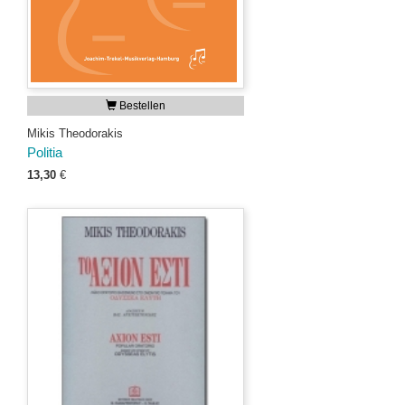
Bestellen
Mikis Theodorakis
Politia
13,30
€