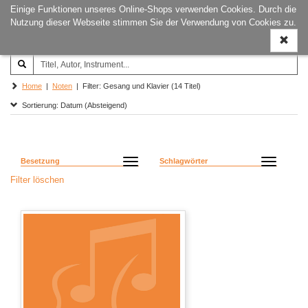
Einige Funktionen unseres Online-Shops verwenden Cookies. Durch die
Joachim‐Trekel‐Musikverlag,
Naviga
Nutzung dieser Webseite stimmen Sie der Verwendung von Cookies zu.
Hamburg
ein-/a
Home
|
Noten
| Filter: Gesang und Klavier (14 Titel)
Sortierung: Datum (Absteigend)
Besetzung
Schlagwörter
Filter löschen