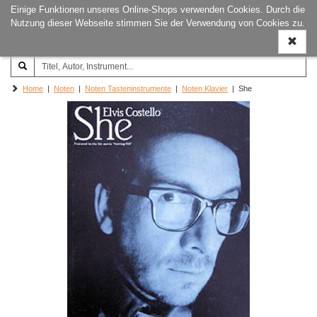
Einige Funktionen unseres Online-Shops verwenden Cookies. Durch die
Joachim‐Trekel‐Musikverlag,
Naviga
Nutzung dieser Webseite stimmen Sie der Verwendung von Cookies zu.
Hamburg
ein-/a
Home
|
Noten
|
Noten Tasteninstrumente
|
Noten Klavier
| She