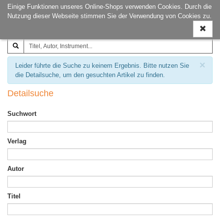
Einige Funktionen unseres Online-Shops verwenden Cookies. Durch die
Joachim‐Trekel‐Musikverlag,
Naviga
Nutzung dieser Webseite stimmen Sie der Verwendung von Cookies zu.
Hamburg
ein-/a
×
Leider führte die Suche zu keinem Ergebnis. Bitte nutzen Sie
die Detailsuche, um den gesuchten Artikel zu finden.
Detailsuche
Suchwort
Verlag
Autor
Titel