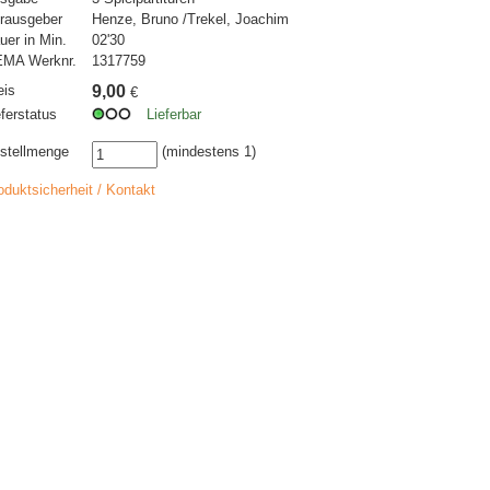
rausgeber
Henze, Bruno /Trekel, Joachim
uer in Min.
02'30
MA Werknr.
1317759
eis
9,00
€
eferstatus
Lieferbar
stellmenge
(mindestens 1)
oduktsicherheit / Kontakt