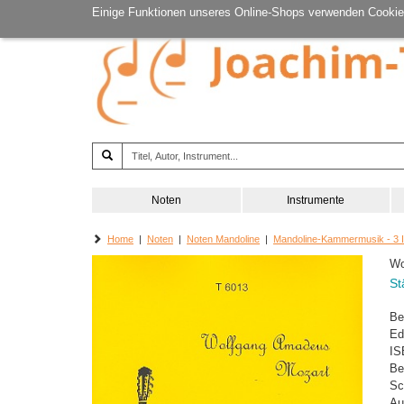
Einige Funktionen unseres Online-Shops verwenden Cookie
Noten
Instrumente
Home
|
Noten
|
Noten Mandoline
|
Mandoline-Kammermusik - 3 
Wo
St
Be
Ed
IS
Be
Sc
Au