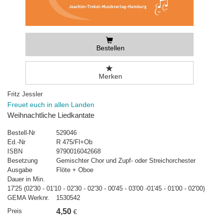
Bestellen
Merken
Fritz Jessler
Freuet euch in allen Landen
Weihnachtliche Liedkantate
Bestell-Nr
529046
Ed.-Nr
R 475/Fl+Ob
ISBN
9790016042668
Besetzung
Gemischter Chor und Zupf- oder Streichorchester
Ausgabe
Flöte + Oboe
Dauer in Min.
17'25 (02'30 - 01'10 - 02'30 - 02'30 - 00'45 - 03'00 -01'45 - 01'00 - 02'00)
GEMA Werknr.
1530542
Preis
4,50
€