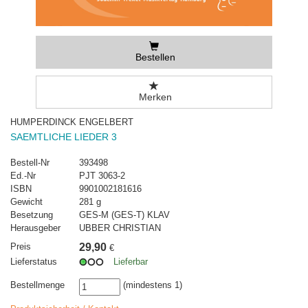
Bestellen
Merken
HUMPERDINCK ENGELBERT
SAEMTLICHE LIEDER 3
Bestell-Nr
393498
Ed.-Nr
PJT 3063-2
ISBN
9901002181616
Gewicht
281 g
Besetzung
GES-M (GES-T) KLAV
Herausgeber
UBBER CHRISTIAN
Preis
29,90
€
Lieferstatus
Lieferbar
Bestellmenge
(mindestens 1)