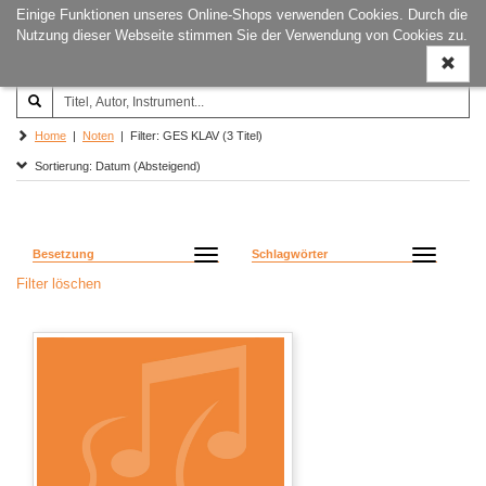
Einige Funktionen unseres Online-Shops verwenden Cookies. Durch die
Joachim‐Trekel‐Musikverlag,
Naviga
Nutzung dieser Webseite stimmen Sie der Verwendung von Cookies zu.
Hamburg
ein-/a
Home
|
Noten
| Filter: GES KLAV (3 Titel)
Sortierung: Datum (Absteigend)
Besetzung
Schlagwörter
Filter löschen