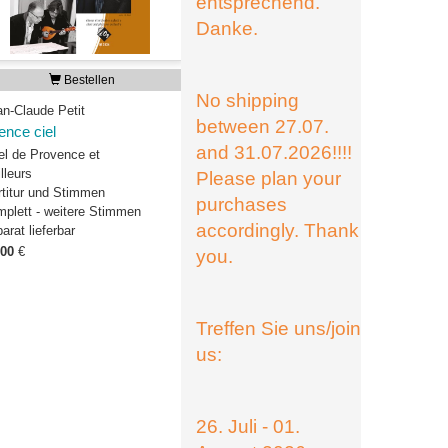
entsprechend.
Danke.
Bestellen
No shipping
an-Claude Petit
between 27.07.
lence ciel
and 31.07.2026!!!!
el de Provence et
illeurs
Please plan your
rtitur und Stimmen
purchases
mplett - weitere Stimmen
accordingly. Thank
arat lieferbar
,00
€
you.
Treffen Sie uns/join
us:
26. Juli - 01.