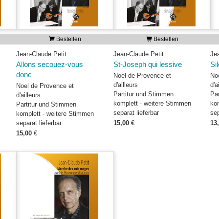
Bestellen
Bestellen
Jean-Claude Petit
Jean-Claude Petit
Je
Allons secouez-vous
St-Joseph qui lessive
Si
donc
Noel de Provence et
No
d'ailleurs
d'a
Noel de Provence et
Partitur und Stimmen
Pa
d'ailleurs
komplett - weitere Stimmen
ko
Partitur und Stimmen
separat lieferbar
sep
komplett - weitere Stimmen
separat lieferbar
15,00
€
13
15,00
€