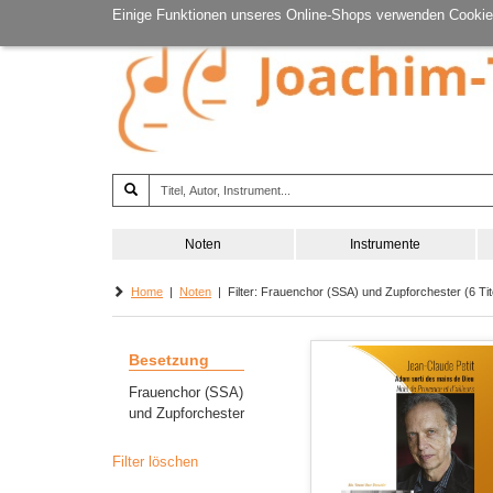
Einige Funktionen unseres Online-Shops verwenden Cookie
Noten
Instrumente
Home
|
Noten
| Filter: Frauenchor (SSA) und Zupforchester (6 Tit
Besetzung
Frauenchor (SSA)
und Zupforchester
Filter löschen