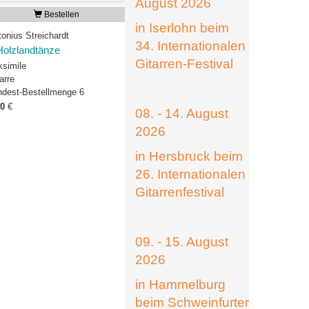
August 2026
Bestellen
in Iserlohn beim
onius Streichardt
34. Internationalen
Holzlandtänze
Gitarren-Festival
ksimile
arre
ndest-Bestellmenge 6
00
€
08. - 14. August
2026
in Hersbruck beim
26. Internationalen
Gitarrenfestival
09. - 15. August
2026
in Hammelburg
beim Schweinfurter