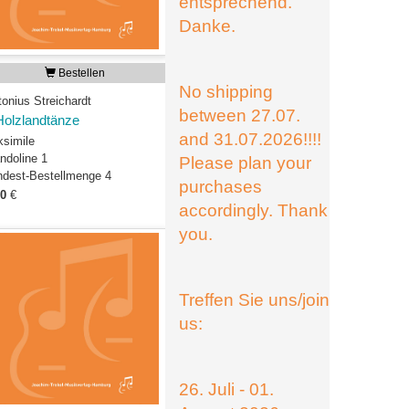
entsprechend.
Danke.
Bestellen
No shipping
onius Streichardt
between 27.07.
Holzlandtänze
and 31.07.2026!!!!
ksimile
ndoline 1
Please plan your
ndest-Bestellmenge 4
purchases
00
€
accordingly. Thank
you.
Treffen Sie uns/join
us:
26. Juli - 01.