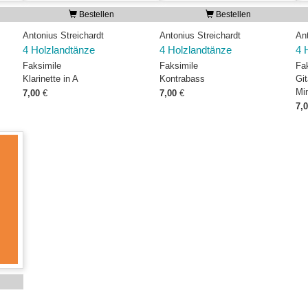
Bestellen
Bestellen
Antonius Streichardt
Antonius Streichardt
Ant
4 Holzlandtänze
4 Holzlandtänze
4 
Faksimile
Faksimile
Fa
Klarinette in A
Kontrabass
Git
Mi
7,00
€
7,00
€
7,