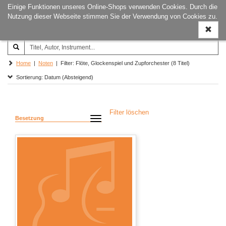
Einige Funktionen unseres Online-Shops verwenden Cookies. Durch die
Joachim‐Trekel‐Musikverlag,
Naviga
Nutzung dieser Webseite stimmen Sie der Verwendung von Cookies zu.
Hamburg
ein-/a
Home
|
Noten
| Filter: Flöte, Glockenspiel und Zupforchester (8 Titel)
Sortierung: Datum (Absteigend)
Filter löschen
Besetzung