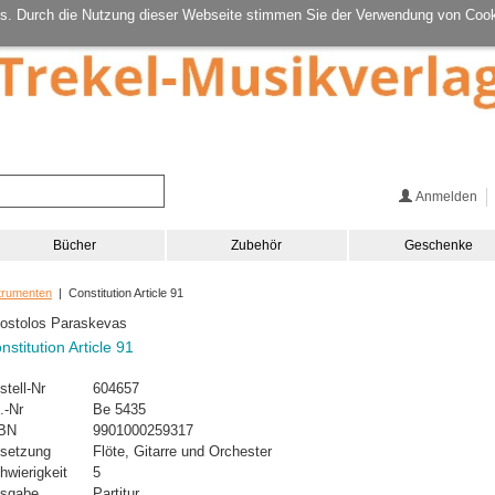
s. Durch die Nutzung dieser Webseite stimmen Sie der Verwendung von Cook
Anmelden
Bücher
Zubehör
Geschenke
strumenten
| Constitution Article 91
ostolos Paraskevas
nstitution Article 91
stell-Nr
604657
.-Nr
Be 5435
BN
9901000259317
setzung
Flöte, Gitarre und Orchester
hwierigkeit
5
sgabe
Partitur