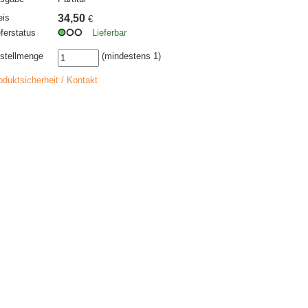
eis
34,50
€
eferstatus
Lieferbar
stellmenge
(mindestens 1)
oduktsicherheit / Kontakt