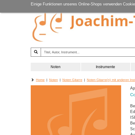
Einige Funktionen unseres Online-Shops verwenden Cookie
Noten
Instrumente
Home
|
Noten
|
Noten Gitarre
|
Noten Gitarre(n) mit anderen In
Ap
Co
Be
Ed
IS
Be
Sc
Au