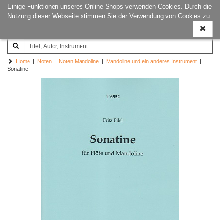
Einige Funktionen unseres Online-Shops verwenden Cookies. Durch die
Joachim‐Trekel‐Musikverlag,
Naviga
Nutzung dieser Webseite stimmen Sie der Verwendung von Cookies zu.
Hamburg
ein-/a
Home
|
Noten
|
Noten Mandoline
|
Mandoline und ein anderes Instrument
|
Sonatine