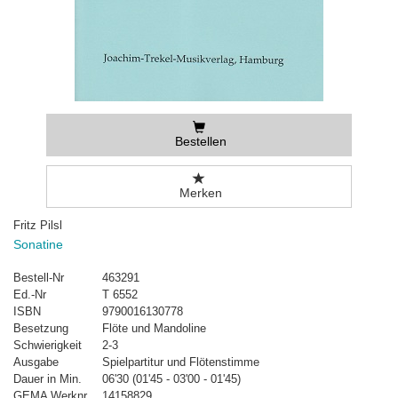
Bestellen
Merken
Fritz Pilsl
Sonatine
Bestell-Nr
463291
Ed.-Nr
T 6552
ISBN
9790016130778
Besetzung
Flöte und Mandoline
Schwierigkeit
2-3
Ausgabe
Spielpartitur und Flötenstimme
Dauer in Min.
06'30 (01'45 - 03'00 - 01'45)
GEMA Werknr.
14158829