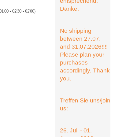
entsprechend.
Danke.
01'00 - 02'30 - 02'00)
No shipping
between 27.07.
and 31.07.2026!!!!
Please plan your
purchases
accordingly. Thank
you.
Treffen Sie uns/join
us:
26. Juli - 01.