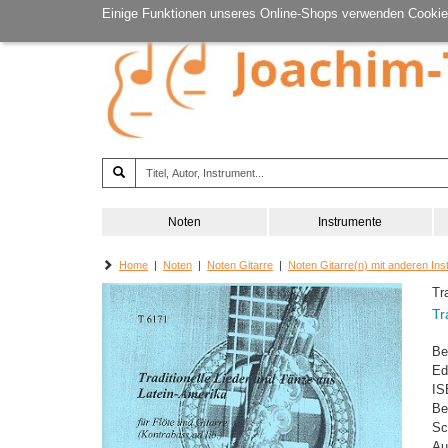
Einige Funktionen unseres Online-Shops verwenden Cookie
Noten
Instrumente
Home
|
Noten
|
Noten Gitarre
|
Noten Gitarre(n) mit anderen In
Tr
Tr
Be
Ed
IS
Be
Sc
Au