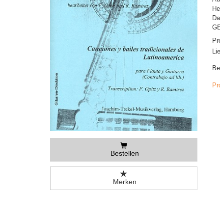
He
Da
GE
Pr
Li
Be
Pr
Bestellen
Merken