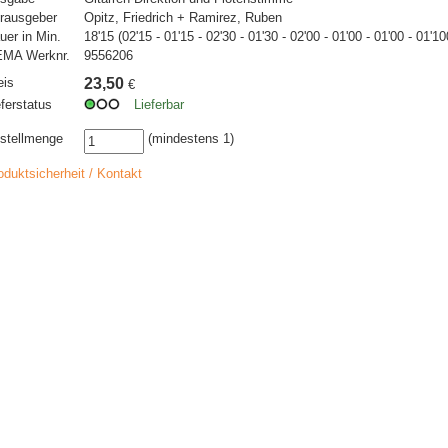
rausgeber
Opitz, Friedrich + Ramirez, Ruben
uer in Min.
18'15 (02'15 - 01'15 - 02'30 - 01'30 - 02'00 - 01'00 - 01'00 - 01'10
MA Werknr.
9556206
eis
23,50
€
eferstatus
Lieferbar
stellmenge
(mindestens 1)
oduktsicherheit / Kontakt