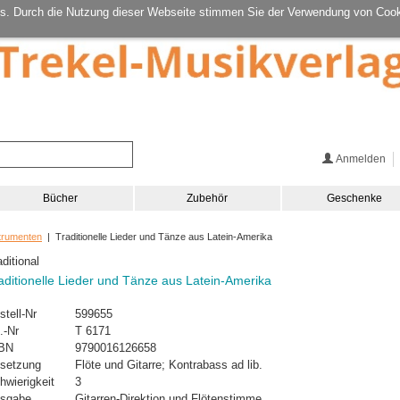
s. Durch die Nutzung dieser Webseite stimmen Sie der Verwendung von Cook
Anmelden
Bücher
Zubehör
Geschenke
strumenten
| Traditionelle Lieder und Tänze aus Latein-Amerika
aditional
aditionelle Lieder und Tänze aus Latein-Amerika
stell-Nr
599655
.-Nr
T 6171
BN
9790016126658
setzung
Flöte und Gitarre; Kontrabass ad lib.
hwierigkeit
3
sgabe
Gitarren-Direktion und Flötenstimme