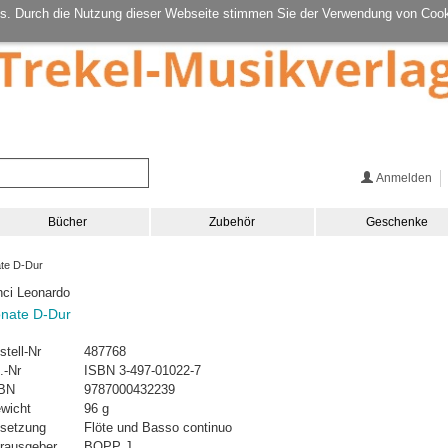
s. Durch die Nutzung dieser Webseite stimmen Sie der Verwendung von Cook
Anmelden
Bücher
Zubehör
Geschenke
te D-Dur
nci Leonardo
nate D-Dur
stell-Nr
487768
.-Nr
ISBN 3-497-01022-7
BN
9787000432239
wicht
96 g
setzung
Flöte und Basso continuo
rausgeber
BOPP J