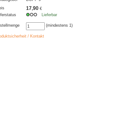
eis
17,90
€
eferstatus
Lieferbar
stellmenge
(mindestens 1)
oduktsicherheit / Kontakt