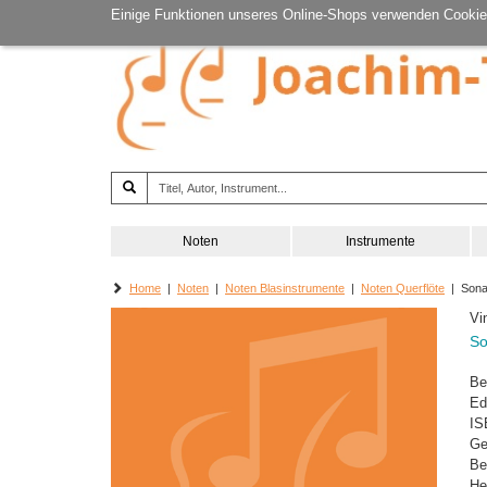
Einige Funktionen unseres Online-Shops verwenden Cookie
Noten
Instrumente
Home
|
Noten
|
Noten Blasinstrumente
|
Noten Querflöte
| Sona
Vi
So
Be
Ed
IS
Ge
Be
He