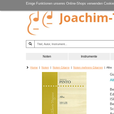
Einige Funktionen unseres Online-Shops verwenden Cookie
Noten
Instrumente
Home
|
Noten
|
Noten Gitarre
|
Noten mehrere Gitarren
| Alba
Gi
Al
Be
Ed
IS
Be
Sc
Au