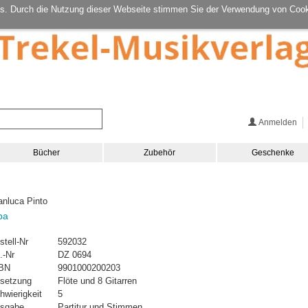
s. Durch die Nutzung dieser Webseite stimmen Sie der Verwendung von Cook
Anmelden
Bücher
Zubehör
Geschenke
anluca Pinto
ba
stell-Nr
592032
.-Nr
DZ 0694
BN
9901000200203
setzung
Flöte und 8 Gitarren
hwierigkeit
5
sgabe
Partitur und Stimmen