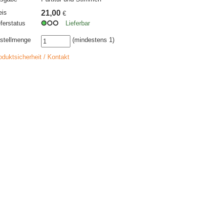
eis
21,00
€
eferstatus
Lieferbar
stellmenge
(mindestens 1)
oduktsicherheit / Kontakt