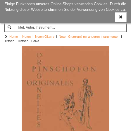
Einige Funktionen unseres Online-Shops verwenden Cookies. Durch die
Joachim‐Trekel‐Musikverlag,
Naviga
Nutzung dieser Webseite stimmen Sie der Verwendung von Cookies zu.
Hamburg
ein-/a
Home
|
Noten
|
Noten Gitarre
|
Noten Gitarre(n) mit anderen Instrumenten
|
Tritsch - Tratsch - Polka