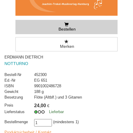
Bestellen
Merken
ERDMANN DIETRICH
NOTTURNO
Bestell-Nr
452300
Ed.-Nr
EG 651
ISBN
9901002486728
Gewicht
188 g
Besetzung
Flöte (Altblf.) und 3 Gitarren
Preis
24,00
€
Lieferstatus
Lieferbar
Bestellmenge
(mindestens 1)
Produktsicherheit / Kontakt