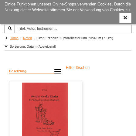
Einige Funktionen unseres Online-Shops verwenden Cookies. Durch die
Joachim‐Trekel‐Musikverlag,
Naviga
Nutzung dieser Webseite stimmen Sie der Verwendung von Cookies zu.
Hamburg
ein-/a
Home
|
Noten
| Filter: Erzähler, Zupforchester und Publikum (7 Titel)
Sortierung: Datum (Absteigend)
Filter löschen
Besetzung