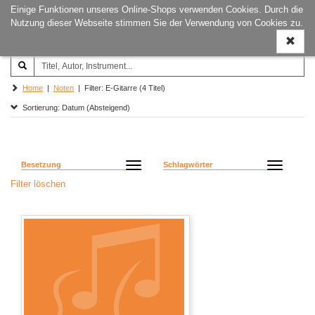
Einige Funktionen unseres Online-Shops verwenden Cookies. Durch die
Joachim‐Trekel‐Musikverlag,
Naviga
Nutzung dieser Webseite stimmen Sie der Verwendung von Cookies zu.
Hamburg
ein-/a
Home
|
Noten
| Filter: E-Gitarre (4 Titel)
Sortierung: Datum (Absteigend)
Besetzung
Schlagwörter
Filter löschen