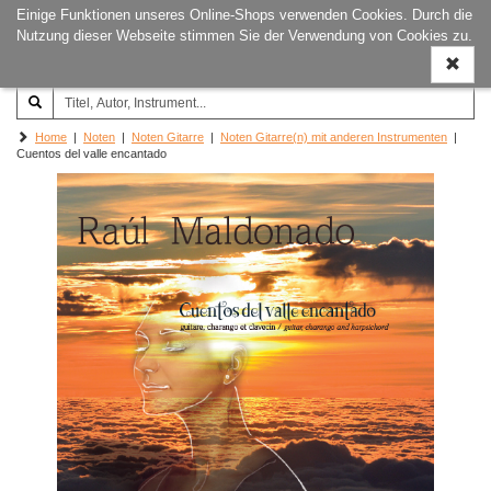
Einige Funktionen unseres Online-Shops verwenden Cookies. Durch die
Joachim‐Trekel‐Musikverlag,
Naviga
Nutzung dieser Webseite stimmen Sie der Verwendung von Cookies zu.
Hamburg
ein-/a
Home
|
Noten
|
Noten Gitarre
|
Noten Gitarre(n) mit anderen Instrumenten
|
Cuentos del valle encantado