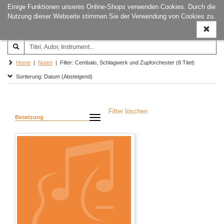
Einige Funktionen unseres Online-Shops verwenden Cookies. Durch die
Joachim‐Trekel‐Musikverlag,
Naviga
Nutzung dieser Webseite stimmen Sie der Verwendung von Cookies zu.
Hamburg
ein-/a
Home
|
Noten
| Filter: Cembalo, Schlagwerk und Zupforchester (8 Titel)
Sortierung: Datum (Absteigend)
Filter löschen
Besetzung