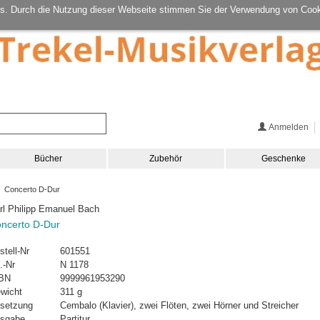
s. Durch die Nutzung dieser Webseite stimmen Sie der Verwendung von Cook
Anmelden
Bücher
Zubehör
Geschenke
 Concerto D-Dur
rl Philipp Emanuel Bach
ncerto D-Dur
stell-Nr
601551
.-Nr
N 1178
BN
9999961953290
wicht
311 g
setzung
Cembalo (Klavier), zwei Flöten, zwei Hörner und Streicher
sgabe
Partitur