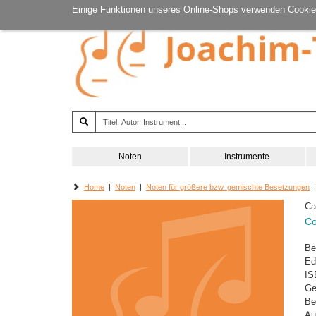
Einige Funktionen unseres Online-Shops verwenden Cookie
Noten
Instrumente
Home
|
Noten
|
Noten für größere bzw. gemischte Besetzungen
|
Ca
Co
Be
Ed
IS
Ge
Be
Au