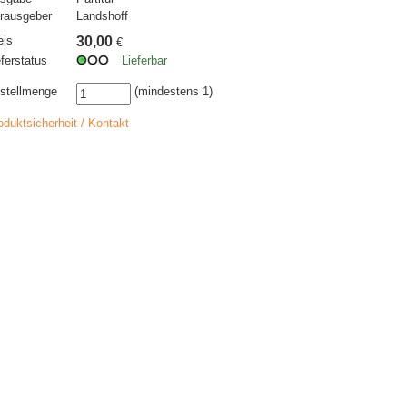
rausgeber
Landshoff
eis
30,00
€
eferstatus
Lieferbar
stellmenge
(mindestens 1)
oduktsicherheit / Kontakt