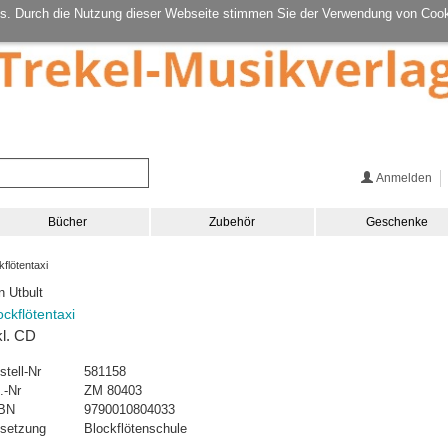
s. Durch die Nutzung dieser Webseite stimmen Sie der Verwendung von Cook
Anmelden
Bücher
Zubehör
Geschenke
flötentaxi
n Utbult
ockflötentaxi
kl. CD
stell-Nr
581158
.-Nr
ZM 80403
BN
9790010804033
setzung
Blockflötenschule