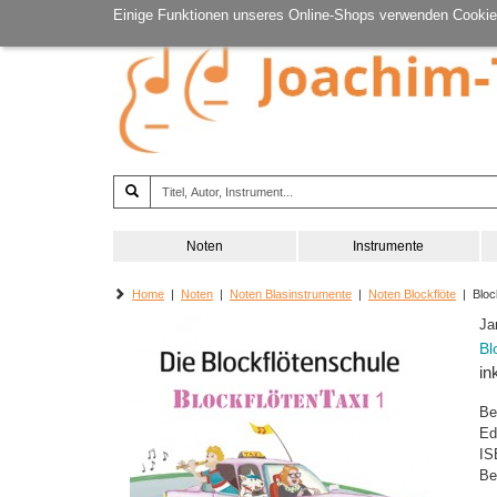
Einige Funktionen unseres Online-Shops verwenden Cookie
Noten
Instrumente
Home
|
Noten
|
Noten Blasinstrumente
|
Noten Blockflöte
| Block
Ja
Bl
in
Be
Ed
IS
Be