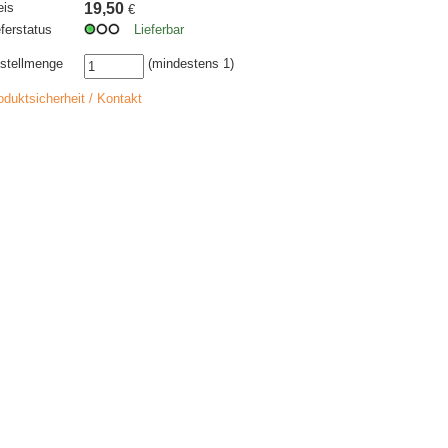
eis
19,50
€
eferstatus
Lieferbar
stellmenge
(mindestens 1)
oduktsicherheit / Kontakt