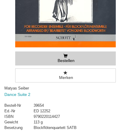
Bestellen
Merken
Matyas Seiber
Dance Suite 2
Bestell-Nr
39654
Ed.-Nr
ED 12252
ISBN
9790220114427
Gewicht
113 g
Besetzung
Blockflötenquartett SATB