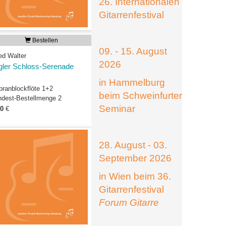
26. Internationalen
Gitarrenfestival
Bestellen
09. - 15. August
ed Walter
2026
gler Schloss-Serenade
in Hammelburg
pranblockflöte 1+2
beim Schweinfurter
ndest-Bestellmenge 2
Seminar
50
€
28. August - 03.
September 2026
in Wien beim 36.
Gitarrenfestival
Forum Gitarre