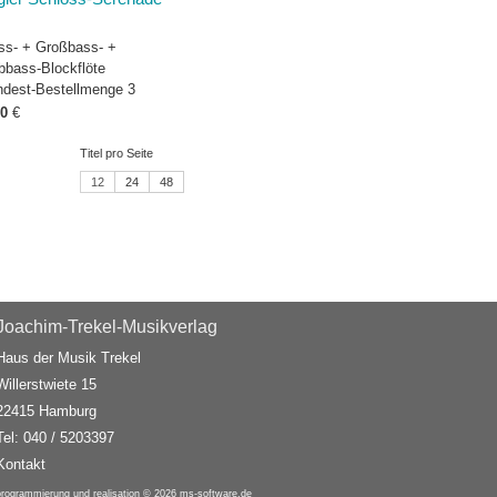
ss- + Großbass- +
bbass-Blockflöte
ndest-Bestellmenge 3
50
€
Titel pro Seite
12
24
48
Joachim-Trekel-Musikverlag
Haus der Musik Trekel
Willerstwiete 15
22415 Hamburg
Tel: 040 / 5203397
Kontakt
programmierung und realisation © 2026
ms-software.de