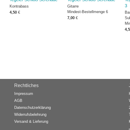
3
Kontrabass
Gitarre
Mindest-Bestellmenge 6
4,50
€
Ba
7,00
€
Su
Mi
4,
Rechtliches
Impressum
AGB
Datenschutzerklärung
Widerrufsbelehrung
Versand & Lieferung