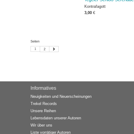
Kontrafagott
3,00
€
Seiten
1
2
Informatives
Neuigkeiten und Neuerscheinungen
Trekel Records
Unsere Reihen
Lebensdaten unserer Autoren
Wir über uns
Liste vorrätiger Autoren