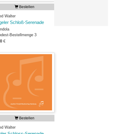
Bestellen
ed Walter
geler Schloß-Serenade
ndola
ndest-Bestellmenge 3
00
€
Bestellen
ed Walter
gler Schloss-Serenade