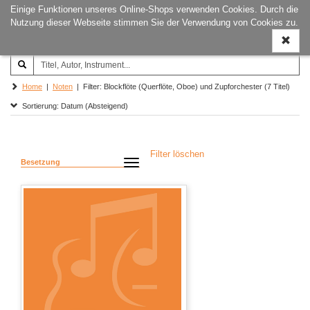
Einige Funktionen unseres Online-Shops verwenden Cookies. Durch die
Joachim‐Trekel‐Musikverlag,
Naviga
Nutzung dieser Webseite stimmen Sie der Verwendung von Cookies zu.
Hamburg
ein-/a
Home
|
Noten
| Filter: Blockflöte (Querflöte, Oboe) und Zupforchester (7 Titel)
Sortierung: Datum (Absteigend)
Filter löschen
Besetzung