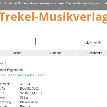
s. Durch die Nutzung dieser Webseite stimmen Sie der Verwendung von Cook
Anmelden
Bücher
Zubehör
Geschenke
Band 1
rbert Engelmann
nior Band Bläserklasse Band 1
stell-Nr
322134
.-Nr
BOSSE 3301
BN
9790201133010
wicht
368 g
setzung
Bläserklasse
sgabe
Partitur