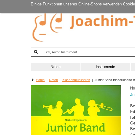
Einige Funktionen unseres Online-Shops verwenden Cookie
Noten
Instrumente
Home
|
Noten
|
Klassenmusizieren
| Junior Band Bläserklasse 
No
Ju
Be
Ed
IS
Ge
Be
Au