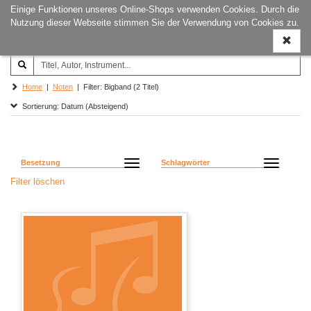
Einige Funktionen unseres Online-Shops verwenden Cookies. Durch die
Joachim‐Trekel‐Musikverlag,
Naviga
Nutzung dieser Webseite stimmen Sie der Verwendung von Cookies zu.
Hamburg
ein-/a
Home
|
Noten
| Filter: Bigband (2 Titel)
Sortierung: Datum (Absteigend)
Besetzung
Schlagwörter
Filter löschen