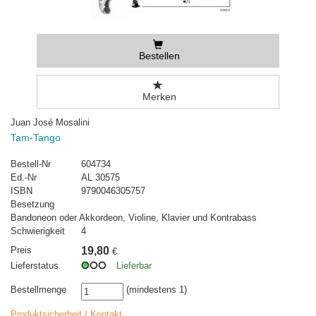
Bestellen
Merken
Juan José Mosalini
Tam-Tango
Bestell-Nr
604734
Ed.-Nr
AL 30575
ISBN
9790046305757
Besetzung
Bandoneon oder Akkordeon, Violine, Klavier und Kontrabass
Schwierigkeit
4
Preis
19,80
€
Lieferstatus
Lieferbar
Bestellmenge
(mindestens 1)
Produktsicherheit / Kontakt