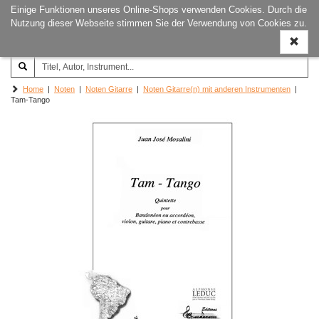
Einige Funktionen unseres Online-Shops verwenden Cookies. Durch die
Joachim‐Trekel‐Musikverlag,
Naviga
Nutzung dieser Webseite stimmen Sie der Verwendung von Cookies zu.
Hamburg
ein-/a
Home
|
Noten
|
Noten Gitarre
|
Noten Gitarre(n) mit anderen Instrumenten
|
Tam-Tango