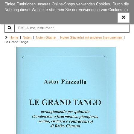
Einige Funktionen unseres Online-Shops verwenden Cookies. Durch die
Joachim‐Trekel‐Musikverlag,
Naviga
Nutzung dieser Webseite stimmen Sie der Verwendung von Cookies zu.
Hamburg
ein-/a
Home
|
Noten
|
Noten Gitarre
|
Noten Gitarre(n) mit anderen Instrumenten
|
Le Grand Tango