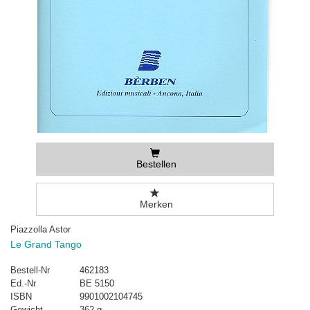
Bestellen
Merken
Piazzolla Astor
Le Grand Tango
Bestell-Nr
462183
Ed.-Nr
BE 5150
ISBN
9901002104745
Gewicht
362 g