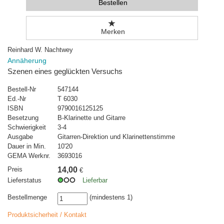
Bestellen
Merken
Reinhard W. Nachtwey
Annäherung
Szenen eines geglückten Versuchs
Bestell-Nr
547144
Ed.-Nr
T 6030
ISBN
9790016125125
Besetzung
B-Klarinette und Gitarre
Schwierigkeit
3-4
Ausgabe
Gitarren-Direktion und Klarinettenstimme
Dauer in Min.
10'20
GEMA Werknr.
3693016
Preis
14,00
€
Lieferstatus
Lieferbar
Bestellmenge
(mindestens 1)
Produktsicherheit / Kontakt