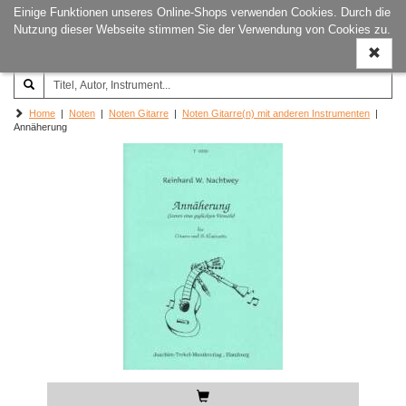
Einige Funktionen unseres Online-Shops verwenden Cookies. Durch die
Joachim‐Trekel‐Musikverlag,
Naviga
Nutzung dieser Webseite stimmen Sie der Verwendung von Cookies zu.
Hamburg
ein-/a
Home
|
Noten
|
Noten Gitarre
|
Noten Gitarre(n) mit anderen Instrumenten
|
Annäherung