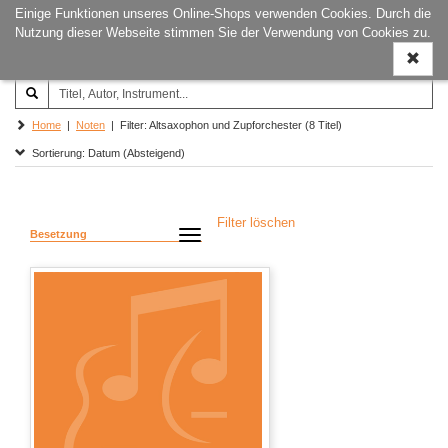
Einige Funktionen unseres Online-Shops verwenden Cookies. Durch die
Joachim‐Trekel‐Musikverlag,
Naviga
Nutzung dieser Webseite stimmen Sie der Verwendung von Cookies zu.
Hamburg
ein-/a
Home
|
Noten
| Filter: Altsaxophon und Zupforchester (8 Titel)
Sortierung: Datum (Absteigend)
Filter löschen
Besetzung