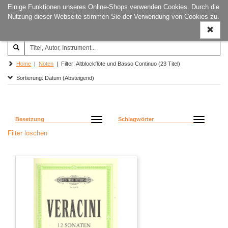
Einige Funktionen unseres Online-Shops verwenden Cookies. Durch die
Joachim‐Trekel‐Musikverlag,
Naviga
Nutzung dieser Webseite stimmen Sie der Verwendung von Cookies zu.
Hamburg
ein-/a
Home
|
Noten
| Filter: Altblockflöte und Basso Continuo (23 Titel)
Sortierung: Datum (Absteigend)
Besetzung
Schlagwörter
Filter löschen