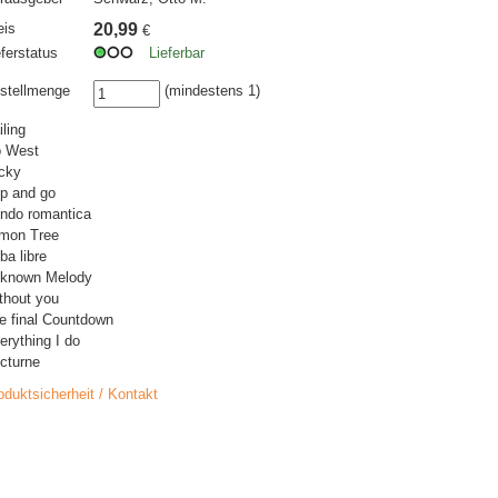
eis
20,99
€
eferstatus
Lieferbar
stellmenge
(mindestens 1)
iling
 West
cky
p and go
ndo romantica
mon Tree
ba libre
known Melody
thout you
e final Countdown
erything I do
cturne
oduktsicherheit / Kontakt