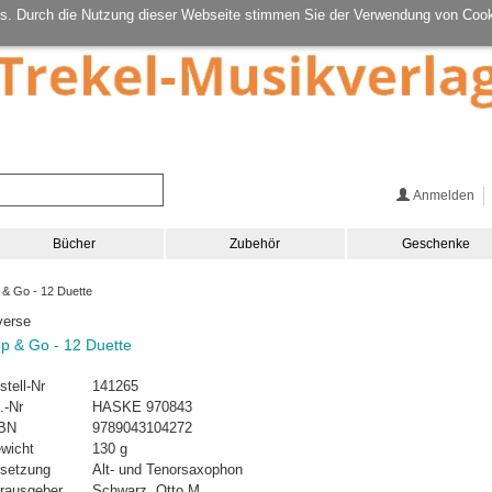
s. Durch die Nutzung dieser Webseite stimmen Sie der Verwendung von Cook
Anmelden
Bücher
Zubehör
Geschenke
& Go - 12 Duette
verse
p & Go - 12 Duette
stell-Nr
141265
.-Nr
HASKE 970843
BN
9789043104272
wicht
130 g
setzung
Alt- und Tenorsaxophon
rausgeber
Schwarz, Otto M.