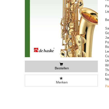
Pr
Li
Be
Sa
Go
Ja
Po
Ro
Le
Cu
Un
Wi
Bestellen
Th
Ev
No
Merken
Pr