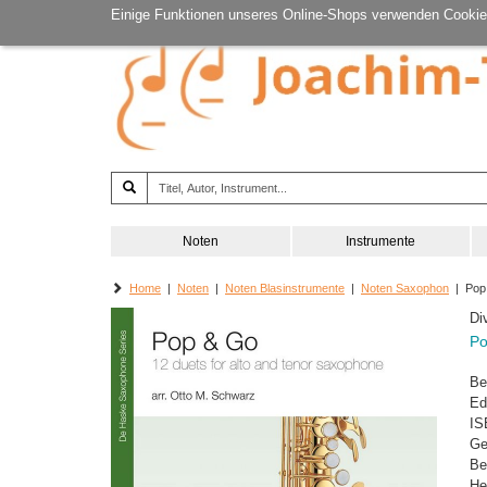
Einige Funktionen unseres Online-Shops verwenden Cookie
Noten
Instrumente
Home
|
Noten
|
Noten Blasinstrumente
|
Noten Saxophon
| Pop 
Di
Po
Be
Ed
IS
Ge
Be
He