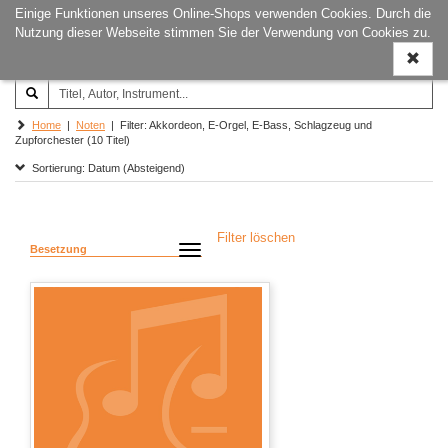
Einige Funktionen unseres Online-Shops verwenden Cookies. Durch die
Joachim‐Trekel‐Musikverlag,
Naviga
Nutzung dieser Webseite stimmen Sie der Verwendung von Cookies zu.
Hamburg
ein-/a
Home
|
Noten
| Filter: Akkordeon, E-Orgel, E-Bass, Schlagzeug und
Zupforchester (10 Titel)
Sortierung: Datum (Absteigend)
Filter löschen
Besetzung