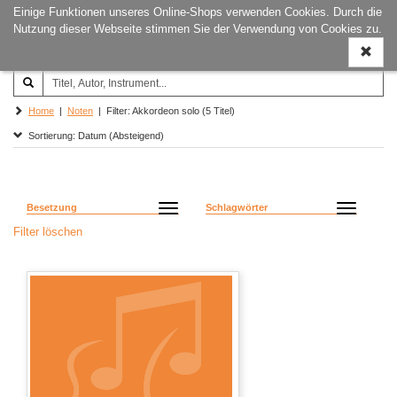
Einige Funktionen unseres Online-Shops verwenden Cookies. Durch die
Joachim‐Trekel‐Musikverlag,
Naviga
Nutzung dieser Webseite stimmen Sie der Verwendung von Cookies zu.
Hamburg
ein-/a
Home
|
Noten
| Filter: Akkordeon solo (5 Titel)
Sortierung: Datum (Absteigend)
Besetzung
Schlagwörter
Filter löschen