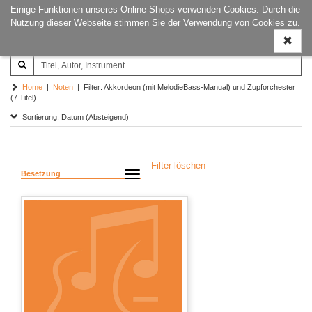
Einige Funktionen unseres Online-Shops verwenden Cookies. Durch die
Joachim‐Trekel‐Musikverlag,
Naviga
Nutzung dieser Webseite stimmen Sie der Verwendung von Cookies zu.
Hamburg
ein-/a
Home
|
Noten
| Filter: Akkordeon (mit MelodieBass-Manual) und Zupforchester
(7 Titel)
Sortierung: Datum (Absteigend)
Filter löschen
Besetzung