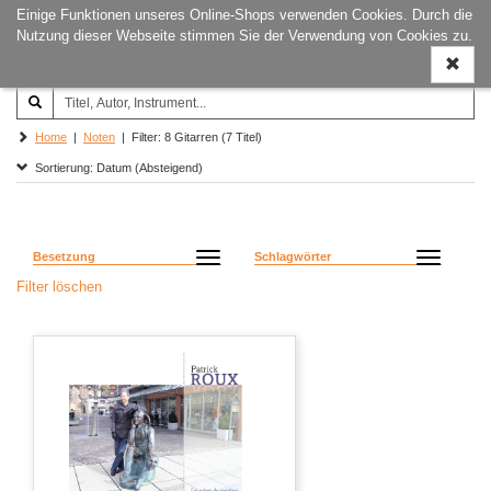
Einige Funktionen unseres Online-Shops verwenden Cookies. Durch die
Joachim‐Trekel‐Musikverlag,
Naviga
Nutzung dieser Webseite stimmen Sie der Verwendung von Cookies zu.
Hamburg
ein-/a
Home
|
Noten
| Filter: 8 Gitarren (7 Titel)
Sortierung: Datum (Absteigend)
Besetzung
Schlagwörter
Filter löschen