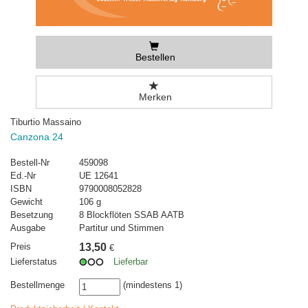
Bestellen
Merken
Tiburtio Massaino
Canzona 24
Bestell-Nr
459098
Ed.-Nr
UE 12641
ISBN
9790008052828
Gewicht
106 g
Besetzung
8 Blockflöten SSAB AATB
Ausgabe
Partitur und Stimmen
Preis
13,50
€
Lieferstatus
Lieferbar
Bestellmenge
(mindestens 1)