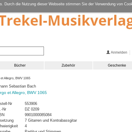
s. Durch die Nutzung dieser Webseite stimmen Sie der Verwendung von Cook
Anmelden
Bücher
Zubehör
Geschenke
et Allegro, BWV 1065
hann Sebastian Bach
rgo et Allegro, BWV 1065
stell-Nr
553906
.-Nr
DZ 0209
BN
9901000085084
setzung
7 Gitarren und Kontrabassgitar
hwierigkeit
4
sgabe
Partitur und Stimmen