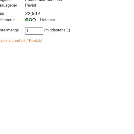
rausgeber
Paviot
eis
22,50
€
eferstatus
Lieferbar
stellmenge
(mindestens 1)
oduktsicherheit / Kontakt