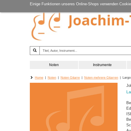
Einige Funktionen unseres Online-Shops verwenden Cookie
Noten
Instrumente
Home
|
Noten
|
Noten Gitarre
|
Noten mehrere Gitarren
| Largo 
Jo
La
Be
Ed
IS
Be
Sc
Au