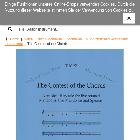
Einige Funktionen unseres Online-Shops verwenden Cookies. Durch die
Joachim‐Trekel‐Musikverlag,
Naviga
Nutzung dieser Webseite stimmen Sie der Verwendung von Cookies zu.
Hamburg
ein-/a
Home
|
Noten
|
Noten Mandoline
|
Mandoline - 5 und mehr und wechselnde
Instrumente
| The Contest of the Chords